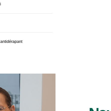
é
 antidérapant