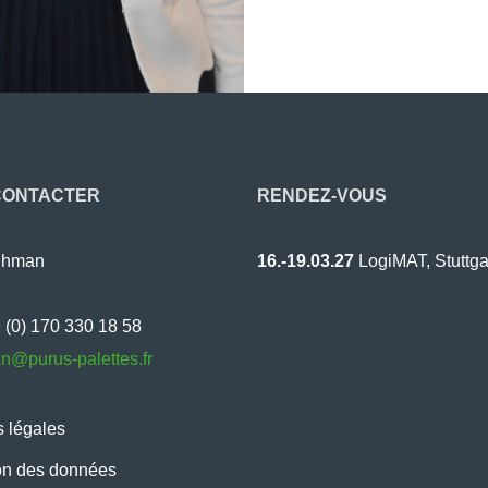
CONTACTER
RENDEZ-VOUS
uhman
16.-19.03.27
LogiMAT, Stuttga
9 (0) 170 330 18 58
n@purus-palettes.fr
 légales
on des données