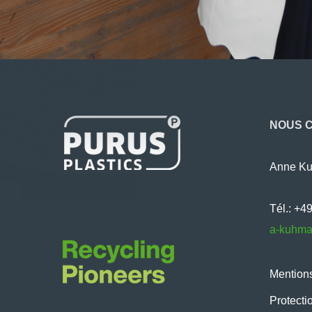
NOUS 
Anne K
Tél.: +4
a-kuhma
Mentions
Protecti