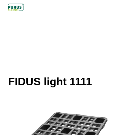
Skip
to
main
content
FIDUS light 1111