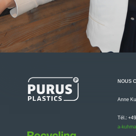
NOUS 
Anne K
Tél.: +4
a-kuhma