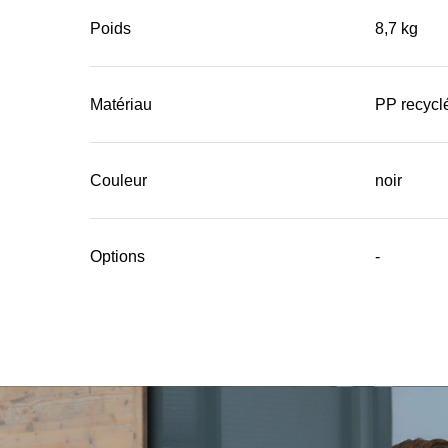
Poids
8,7 kg
Matériau
PP recycl
Couleur
noir
Options
-