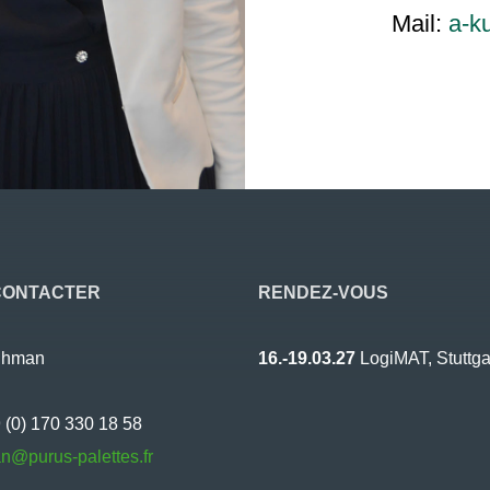
Mail:
a-k
CONTACTER
RENDEZ-VOUS
uhman
16.-19.03.27
LogiMAT, Stuttga
9 (0) 170 330 18 58
n@purus-palettes.fr