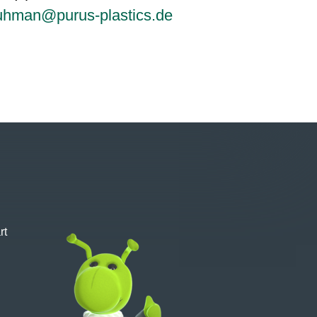
uhman@purus-plastics.de
rt