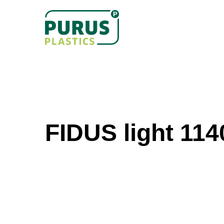
Skip
to
main
content
FIDUS light 114