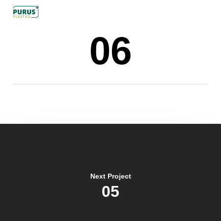
Skip
to
06
main
content
Next Project
05