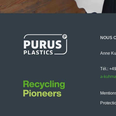
NOUS 
Anne K
Tél.: +4
a-kuhma
Mentions
Protecti