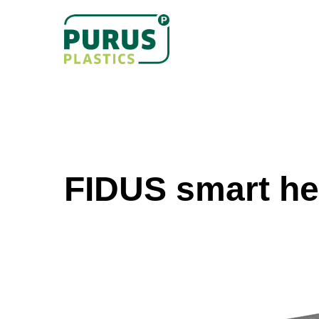
Skip
to
main
content
FIDUS smart he