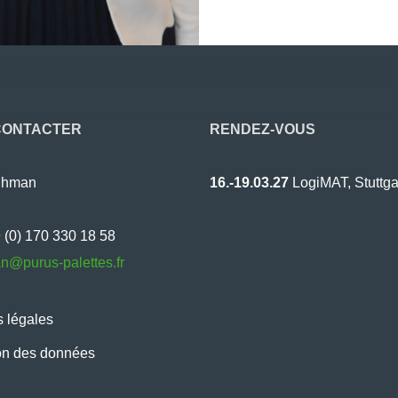
CONTACTER
RENDEZ-VOUS
uhman
16.-19.03.27
LogiMAT, Stuttga
9 (0) 170 330 18 58
n@purus-palettes.fr
 légales
on des données